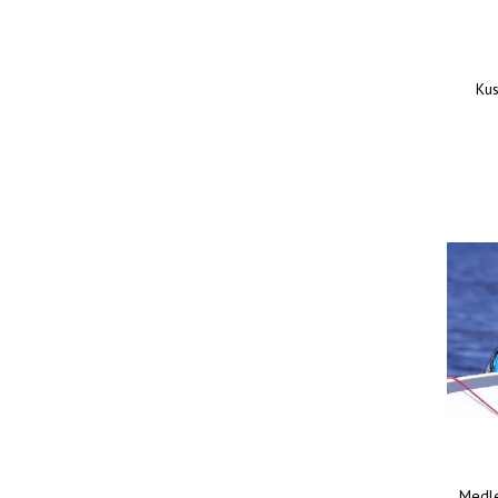
Kus
Medle