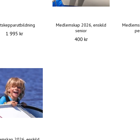
tskepparutbildning
Medlemskap 2026, enskild
Medlemsk
senior
per
1 995 kr
400 kr
mskap 2026, enskild