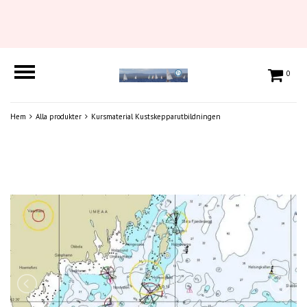
0
Hem
Alla produkter
Kursmaterial Kustskepparutbildningen