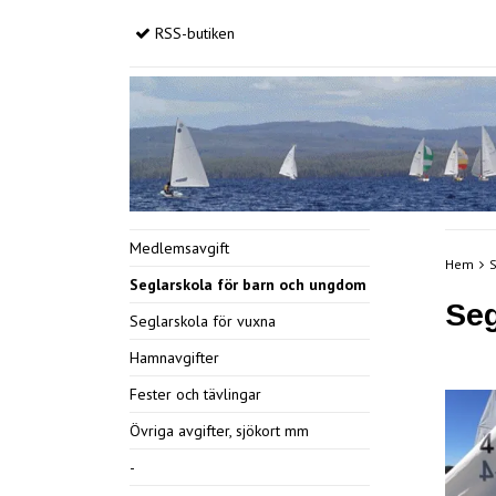
RSS-butiken
Medlemsavgift
Hem
S
Seglarskola för barn och ungdom
Seg
Seglarskola för vuxna
Hamnavgifter
Fester och tävlingar
Övriga avgifter, sjökort mm
-